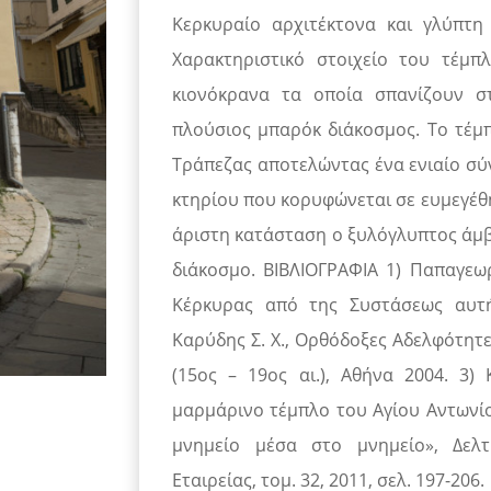
Κερκυραίο αρχιτέκτονα και γλύπτη
Χαρακτηριστικό στοιχείο του τέμπ
κιονόκρανα τα οποία σπανίζουν στ
πλούσιος μπαρόκ διάκοσμος. Το τέμπ
Τράπεζας αποτελώντας ένα ενιαίο σύ
κτηρίου που κορυφώνεται σε ευμεγέθ
άριστη κατάσταση ο ξυλόγλυπτος άμβ
διάκοσμο. ΒΙΒΛΙΟΓΡΑΦΙΑ 1) Παπαγεωργ
Κέρκυρας από της Συστάσεως αυτή
Καρύδης Σ. Χ., Ορθόδοξες Αδελφότητε
(15ος – 19ος αι.), Αθήνα 2004. 3) 
μαρμάρινο τέμπλο του Αγίου Αντωνίο
μνημείο μέσα στο μνημείο», Δελτί
Εταιρείας, τομ. 32, 2011, σελ. 197-206.